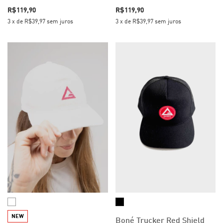
R$119,90
R$119,90
3
x
de
R$39,97
sem juros
3
x
de
R$39,97
sem juros
NEW
Boné Trucker Red Shield