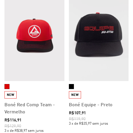
NEW
NEW
Boné Red Comp Team -
Boné Equipe - Preto
Vermelho
R$107,91
R$119,90
R$116,91
3
x
de
R$35,97
sem juros
R$129,90
3
x
de
R$38,97
sem juros