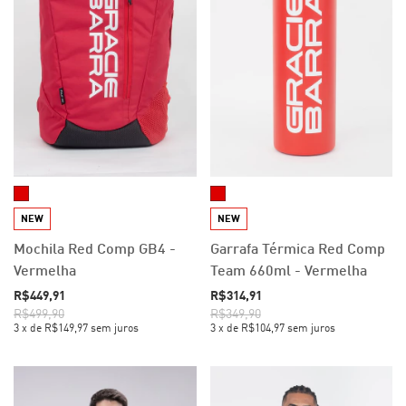
NEW
NEW
Mochila Red Comp GB4 -
Garrafa Térmica Red Comp
Vermelha
Team 660ml - Vermelha
R$449,91
R$314,91
R$499,90
R$349,90
3
x
de
R$149,97
sem juros
3
x
de
R$104,97
sem juros