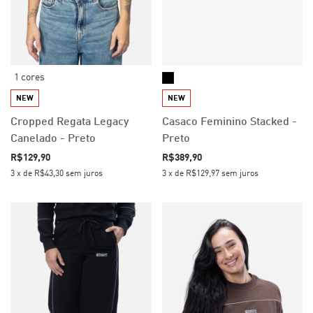
1 cores
NEW
NEW
Cropped Regata Legacy
Casaco Feminino Stacked -
Canelado - Preto
Preto
R$129,90
R$389,90
3
x
de
R$43,30
sem juros
3
x
de
R$129,97
sem juros