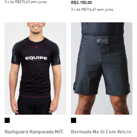
3
x
de
R$276,63
sem juros
R$2.150,00
3
x
de
R$716,67
sem juros
Rashguard Ranqueada M/C
Bermuda No Gi Com Velcro