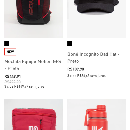
NEW
Boné Incognito Dad Hat -
Preto
Mochila Equipe Motion GB4
- Preta
R$109,90
3
x
de
R$36,63
sem juros
R$449,91
R$499,90
3
x
de
R$149,97
sem juros