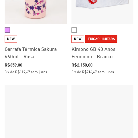
NEW
NEW
EDICAO LIMITADA
Garrafa Térmica Sakura
Kimono GB 40 Anos
660ml - Rosa
Feminino - Branco
R$359,00
R$2.150,00
3
x
de
R$119,67
sem juros
3
x
de
R$716,67
sem juros