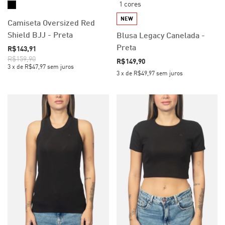
1 cores
NEW
Camiseta Oversized Red
Shield BJJ - Preta
Blusa Legacy Canelada -
Preta
R$143,91
R$159,90
R$149,90
3
x
de
R$47,97
sem juros
3
x
de
R$49,97
sem juros