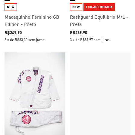
NEW
NEW
EDICAO LIMITADA
Macaquinho Feminino GB
Rashguard Equilibrio M/L -
Edition - Preto
Preta
R$249,90
R$269,90
3
x
de
R$83,30
sem juros
3
x
de
R$89,97
sem juros