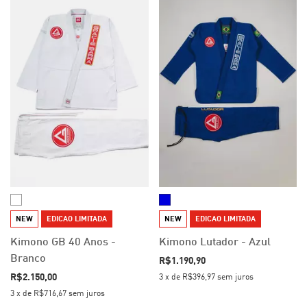
NEW
EDICAO LIMITADA
NEW
EDICAO LIMITADA
Kimono GB 40 Anos -
Kimono Lutador - Azul
Branco
R$1.190,90
R$2.150,00
3
x
de
R$396,97
sem juros
3
x
de
R$716,67
sem juros