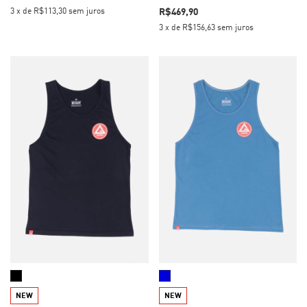
R$469,90
3
x
de
R$113,30
sem juros
3
x
de
R$156,63
sem juros
NEW
NEW