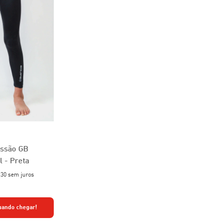
essão GB
l - Preta
,30
sem juros
uando chegar!