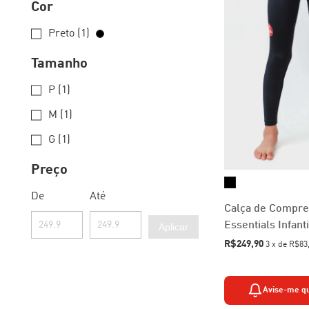
Cor
Preto (1)
Tamanho
P (1)
M (1)
G (1)
Preço
De
Até
Calça de Compr
Essentials Infanti
Aplicar
R$249,90
3
x
de
R$83
Avise-me q