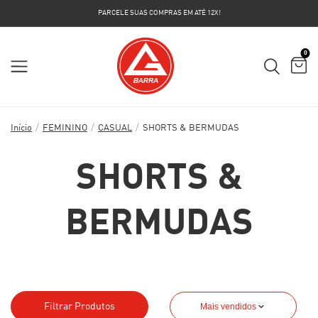
PARCELE SUAS COMPRAS EM ATÉ 12X!
0
/
/
/
Início
FEMININO
CASUAL
SHORTS & BERMUDAS
SHORTS &
BERMUDAS
Filtrar Produtos
Mais vendidos