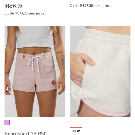
3
x
de
R$73,30
sem juros
R$219,90
3
x
de
R$73,30
sem juros
NEW
Boardshort GB RSC