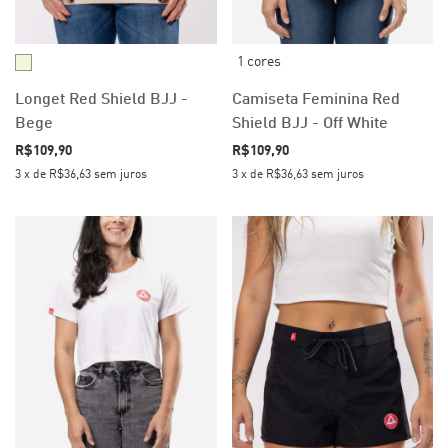
1 cores
Longet Red Shield BJJ -
Camiseta Feminina Red
Bege
Shield BJJ - Off White
R$109,90
R$109,90
3
x
de
R$36,63
sem juros
3
x
de
R$36,63
sem juros