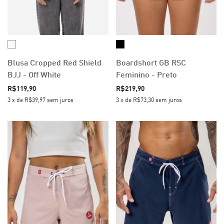
Blusa Cropped Red Shield
Boardshort GB RSC
BJJ - Off White
Feminino - Preto
R$119,90
R$219,90
3
x
de
R$39,97
sem juros
3
x
de
R$73,30
sem juros