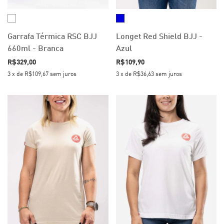
Garrafa Térmica RSC BJJ
Longet Red Shield BJJ -
660ml - Branca
Azul
R$329,00
R$109,90
3
x
de
R$109,67
sem juros
3
x
de
R$36,63
sem juros