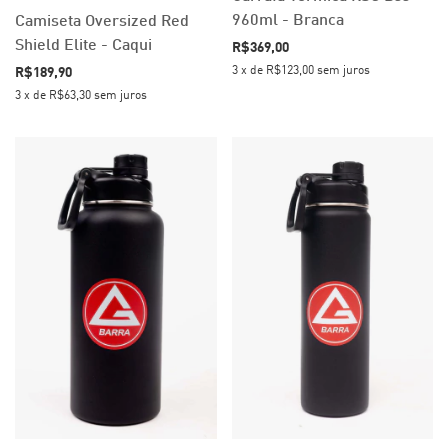
960ml - Branca
Camiseta Oversized Red
Shield Elite - Caqui
R$369,00
3
x
de
R$123,00
sem juros
R$189,90
3
x
de
R$63,30
sem juros