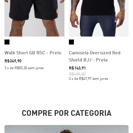
Walk Short GB RSC - Preto
Camiseta Oversized Red
Shield BJJ - Preta
R$249,90
R$143,91
3
x
de
R$83,30
sem juros
R$159,90
3
x
de
R$47,97
sem juros
COMPRE POR CATEGORIA