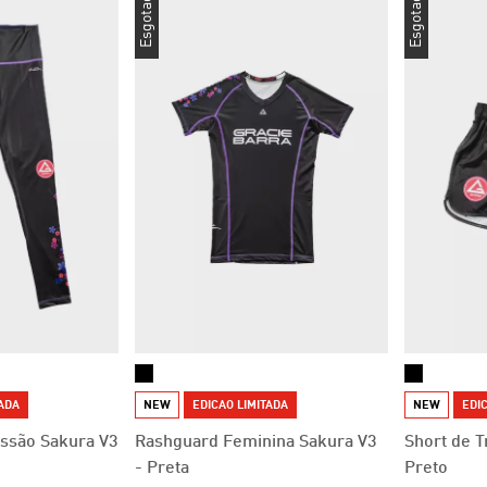
Esgotado
Esgotado
TADA
NEW
EDICAO LIMITADA
NEW
EDIC
ssão Sakura V3
Rashguard Feminina Sakura V3
Short de T
- Preta
Preto