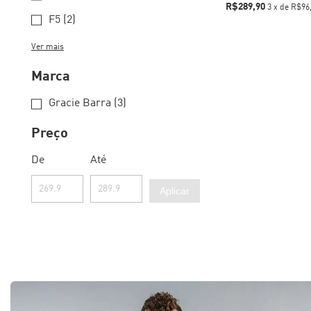
R$289,90
3
x
de
R$96
F5 (2)
Ver mais
Marca
Gracie Barra (3)
Preço
De
Até
Aplicar