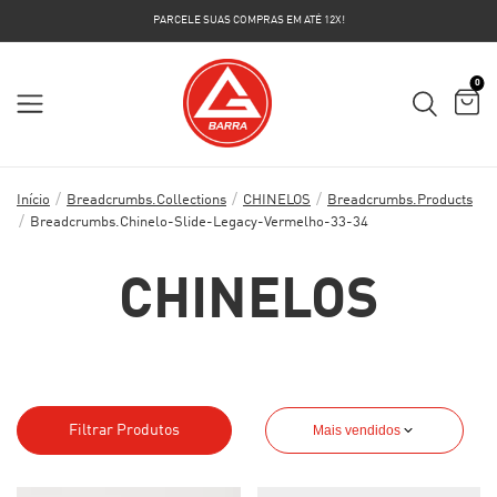
PARCELE SUAS COMPRAS EM ATÉ 12X!
0
/
/
/
Início
Breadcrumbs.collections
CHINELOS
Breadcrumbs.products
/
Breadcrumbs.chinelo-Slide-Legacy-Vermelho-33-34
CHINELOS
Filtrar Produtos
Mais vendidos