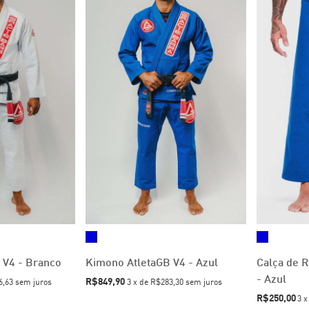
 V4 - Branco
Kimono AtletaGB V4 - Azul
Calça de 
- Azul
R$849,90
6,63
sem juros
3
x
de
R$283,30
sem juros
R$250,00
3