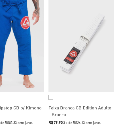
Ripstop GB p/ Kimono
Faixa Branca GB Edition Adulto
- Branca
R$79,90
x
de
R$83,33
sem juros
3
x
de
R$26,63
sem juros