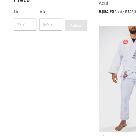
Preço
Azul
R$84,90
De
Até
3
x
de
R$28,3
Aplicar