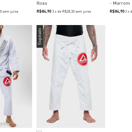
Roxa
- Marrom
R$84,90
R$84,90
0
sem juros
3
x
de
R$28,30
sem juros
3
x
Esgotado