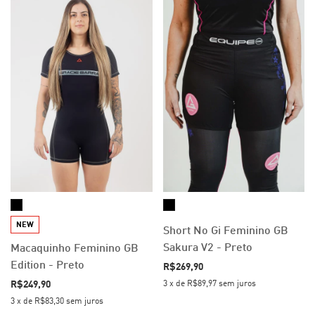
NEW
Short No Gi Feminino GB
Sakura V2 - Preto
Macaquinho Feminino GB
Edition - Preto
R$269,90
3
x
de
R$89,97
sem juros
R$249,90
3
x
de
R$83,30
sem juros