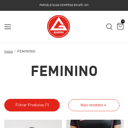
PARCELE SUAS COMPRAS EM ATÉ 12X!
0
/
Início
FEMININO
FEMININO
Filtrar Produtos (
)
Mais vendidos
1