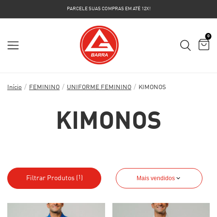
PARCELE SUAS COMPRAS EM ATÉ 12X!
0
/
/
/
Início
FEMININO
UNIFORME FEMININO
KIMONOS
KIMONOS
Filtrar Produtos (
)
Mais vendidos
1