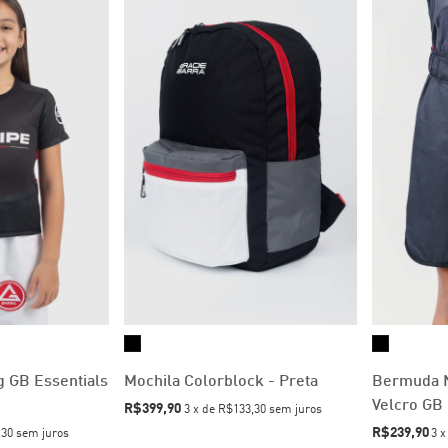
g GB Essentials
Mochila Colorblock - Preta
Bermuda N
Velcro GB 
R$399,90
3
x
de
R$133,30
sem juros
R$239,90
,30
sem juros
3