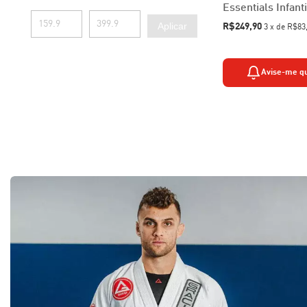
Essentials Infanti
Aplicar
R$249,90
3
x
de
R$83
Avise-me q