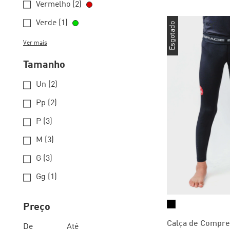
Vermelho (2)
Verde (1)
Esgotado
Ver mais
Tamanho
Un (2)
Pp (2)
P (3)
M (3)
G (3)
Gg (1)
Preço
Calça de Compr
De
Até