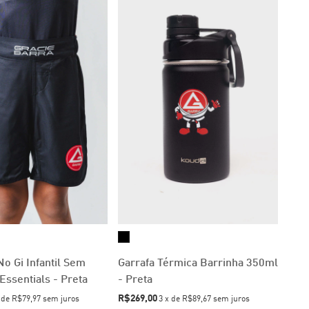
o Gi Infantil Sem
Garrafa Térmica Barrinha 350ml
Essentials - Preta
- Preta
R$269,00
x
de
R$79,97
sem juros
3
x
de
R$89,67
sem juros