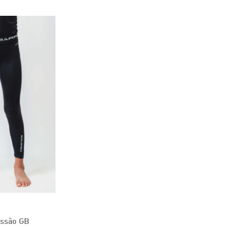
essão GB