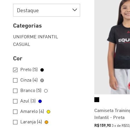
Categorias
UNIFORME INFANTIL
CASUAL
Cor
Preto (5)
Cinza (4)
Branco (5)
Azul (3)
Camiseta Trainin
Amarelo (4)
Infantil - Preta
Laranja (4)
R$159,90
3
x
de
R$53