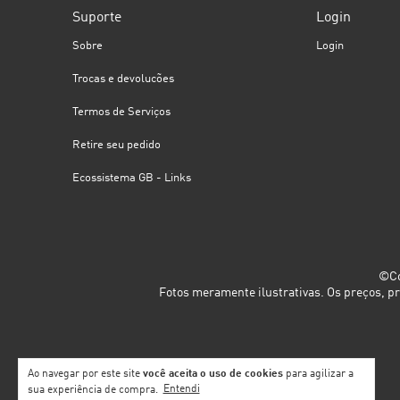
Suporte
Login
Sobre
Login
Trocas e devolucões
Termos de Serviços
Retire seu pedido
Ecossistema GB - Links
©Co
Fotos meramente ilustrativas. Os preços, p
Ao navegar por este site
você aceita o uso de cookies
para agilizar a
sua experiência de compra.
Entendi