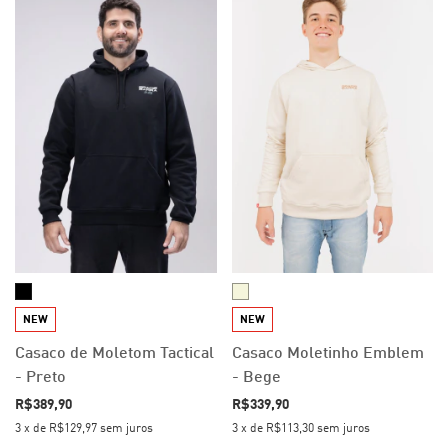
NEW
NEW
Casaco de Moletom Tactical
Casaco Moletinho Emblem
- Preto
- Bege
R$389,90
R$339,90
3
x
de
R$129,97
sem juros
3
x
de
R$113,30
sem juros