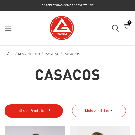
PARCELE SUAS COMPRAS EM ATÉ 12X!
0
/
/
/
Início
MASCULINO
CASUAL
CASACOS
CASACOS
Filtrar Produtos (
)
Mais vendidos
1