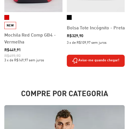
NEW
Bolsa Tote Incógnito - Preta
Mochila Red Comp GB4 -
R$329,90
Vermelha
3
x
de
R$109,97
sem juros
R$449,91
R$499,90
3
x
de
R$149,97
sem juros
Avise-me quando chegar!
COMPRE POR CATEGORIA