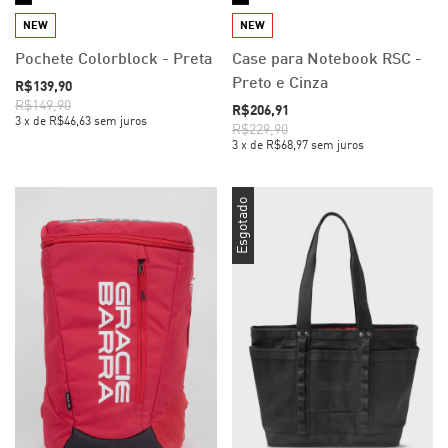
NEW
NEW
Pochete Colorblock - Preta
Case para Notebook RSC -
Preto e Cinza
R$139,90
R$149,90
R$206,91
3
x
de
R$46,63
sem juros
R$229,90
3
x
de
R$68,97
sem juros
Esgotado