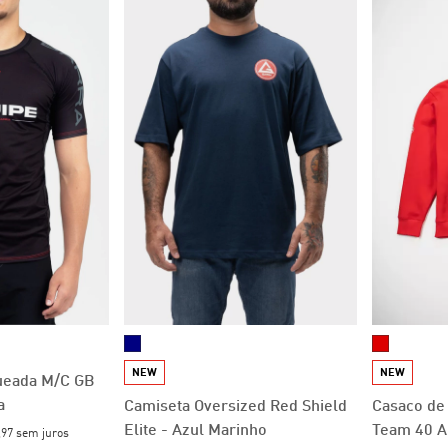
NEW
NEW
ueada M/C GB
a
Camiseta Oversized Red Shield
Casaco de
Elite - Azul Marinho
Team 40 A
,97
sem juros