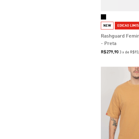
NEW
EDICAO LIMI
Rashguard Femin
- Preta
R$279,90
3
x
de
R$93