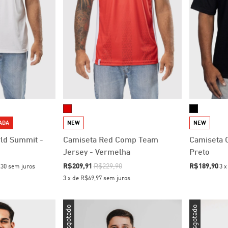
TADA
NEW
NEW
ld Summit -
Camiseta Red Comp Team
Camiseta O
Jersey - Vermelha
Preto
R$209,91
R$229,90
R$189,90
,30
sem juros
3
3
x
de
R$69,97
sem juros
Esgotado
Esgotado