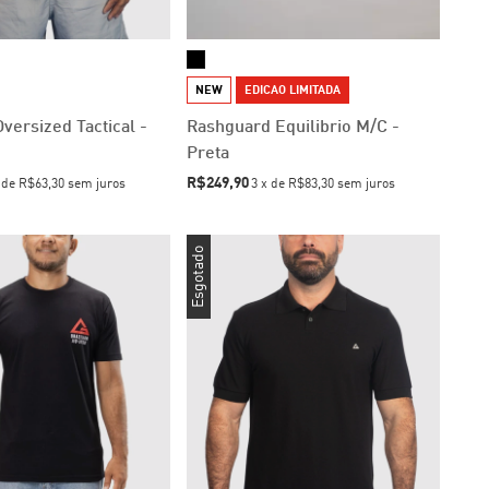
NEW
EDICAO LIMITADA
versized Tactical -
Rashguard Equilibrio M/C -
Preta
R$249,90
x
de
R$63,30
sem juros
3
x
de
R$83,30
sem juros
Esgotado