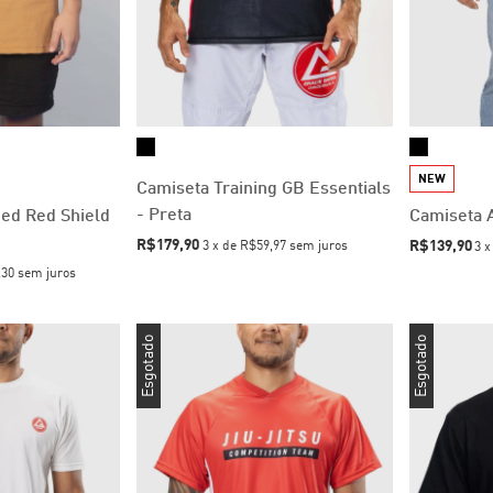
NEW
Camiseta Training GB Essentials
- Preta
zed Red Shield
Camiseta A
R$179,90
R$139,90
3
x
de
R$59,97
sem juros
3
,30
sem juros
Esgotado
Esgotado