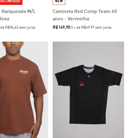
AO LIMITADA
NEW
 Ranqueada M/L
Camiseta Red Comp Team 40
Roxa
anos - Vermelha
R$149,90
x
de
R$96,63
sem juros
3
x
de
R$49,97
sem juros