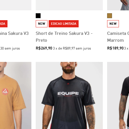
TADA
NEW
EDICAO LIMITADA
NEW
ina Sakura V3
Short de Treino Sakura V3 -
Camiseta O
Preto
Marrom
R$269,90
R$189,90
,30
sem juros
3
x
de
R$89,97
sem juros
3