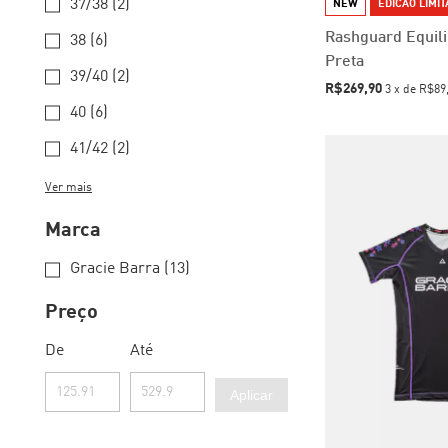
37/38 (2)
NEW
EDICAO LIMI
Rashguard Equili
38 (6)
Preta
39/40 (2)
R$269,90
3
x
de
R$89
40 (6)
41/42 (2)
Ver mais
Marca
Gracie Barra (13)
Preço
De
Até
Aplicar