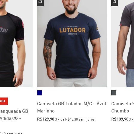
TADA
Camiseta GB Lutador M/C - Azul
Camiseta S
Marinho
Chumbo
Ranqueada GB
Adidas® -
R$129,90
R$139,90
3
x
de
R$43,30
sem juros
3