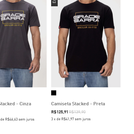
tacked - Cinza
Camiseta Stacked - Preta
R$125,91
R$139,90
3
x
de
R$41,97
sem juros
x
de
R$46,63
sem juros