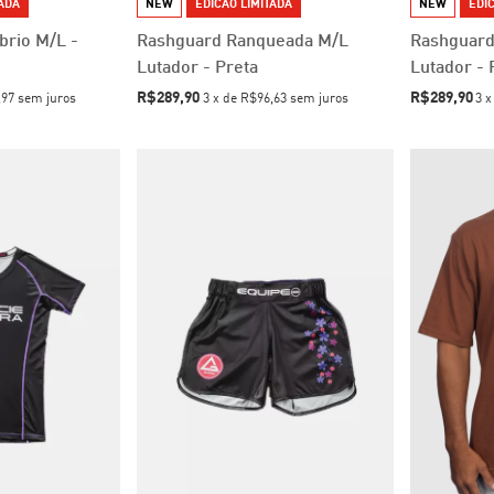
TADA
NEW
EDICAO LIMITADA
NEW
EDIC
brio M/L -
Rashguard Ranqueada M/L
Rashguard
Lutador - Preta
Lutador - 
R$289,90
R$289,90
,97
sem juros
3
x
de
R$96,63
sem juros
3