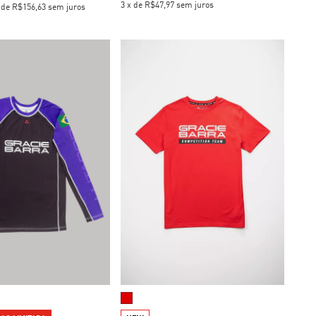
3
x
de
R$47,97
sem juros
x
de
R$156,63
sem juros