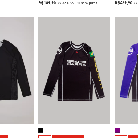
R$189,90
R$469,90
3
x
de
R$63,30
sem juros
3