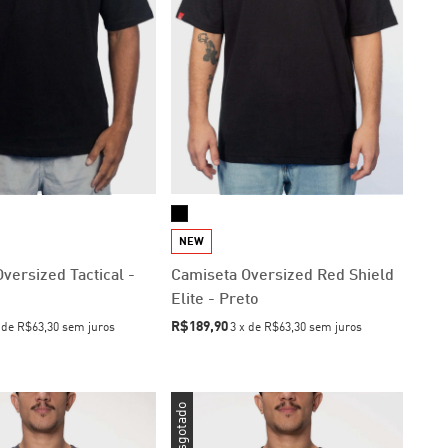
NEW
versized Tactical -
Camiseta Oversized Red Shield
Elite - Preto
R$189,90
x
de
R$63,30
sem juros
3
x
de
R$63,30
sem juros
Esgotado