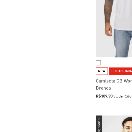
NEW
EDICAO LIMI
Camiseta GB Wor
Branca
R$189,90
3
x
de
R$63
Esgotado