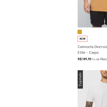
NEW
Camiseta Oversi
Elite - Caqui
R$189,90
3
x
de
R$63
Esgotado