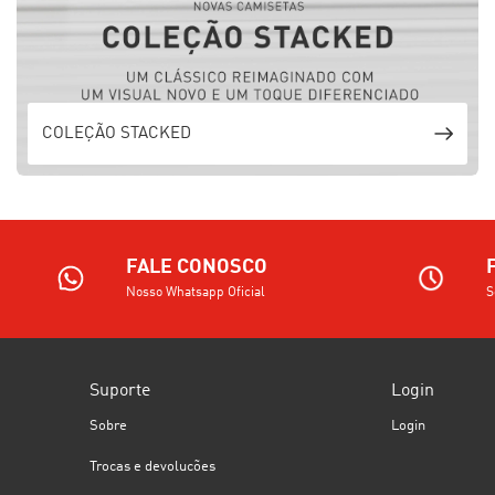
COLEÇÃO STACKED
FALE CONOSCO
Nosso Whatsapp Oficial
S
Suporte
Login
Sobre
Login
Trocas e devolucões