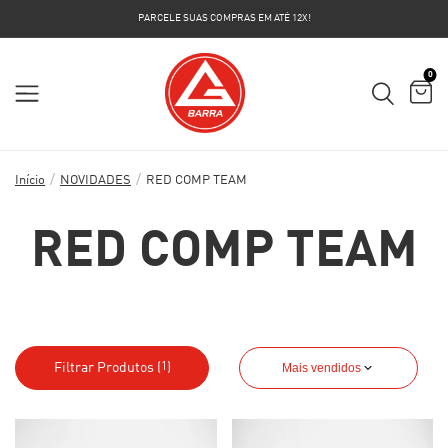
PARCELE SUAS COMPRAS EM ATÉ 12X!
0
/
/
Início
NOVIDADES
RED COMP TEAM
RED COMP TEAM
Filtrar Produtos (
)
Mais vendidos
1