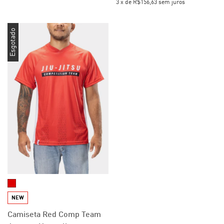
3
x
de
R$156,63
sem juros
Esgotado
NEW
Camiseta Red Comp Team