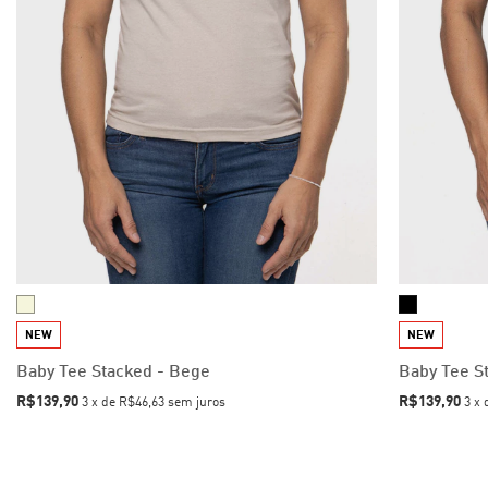
NEW
NEW
Baby Tee Stacked - Bege
Baby Tee S
R$139,90
R$139,90
3
x
de
R$46,63
sem juros
3
x