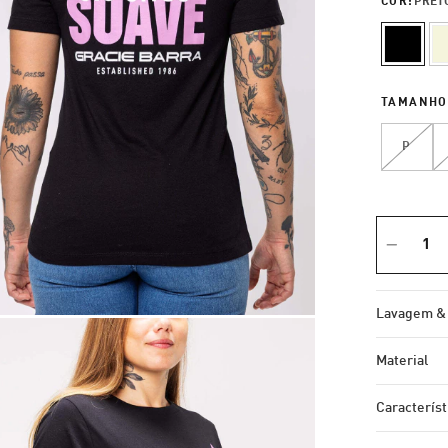
COR:
PRET
TAMANHO
P
Lavagem &
Material
Característ