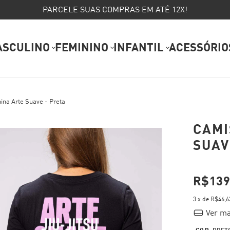
PARCELE SUAS COMPRAS EM ATÉ 12X!
ASCULINO
FEMININO
INFANTIL
ACESSÓRIO
ina Arte Suave - Preta
CAMI
SUAV
R$139
3
x de
R$46,6
Ver ma