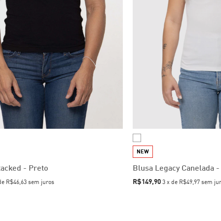
NEW
tacked - Preto
Blusa Legacy Canelada -
R$149,90
de
R$46,63
sem juros
3
x
de
R$49,97
sem ju