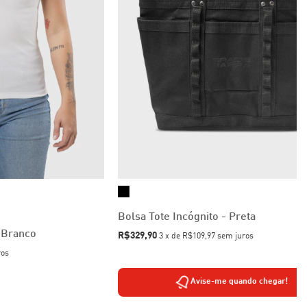
Bolsa Tote Incógnito - Preta
 Branco
R$329,90
3
x
de
R$109,97
sem juros
ros
Avise-me quando chegar!