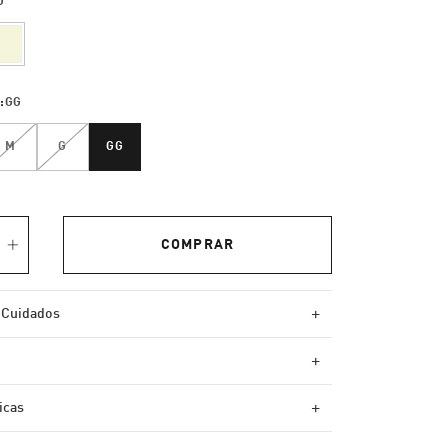
O
:
GG
M
G
GG
+
 Cuidados
+
+
icas