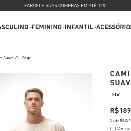
PARCELE SUAS COMPRAS EM ATÉ 12X!
ASCULINO
FEMININO
INFANTIL
ACESSÓRIO
te Suave V3 - Bege
CAMI
SUAV
NEW
R$189
3
x de
R$63,3
Ver ma