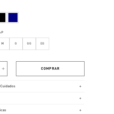
:
P
M
G
GG
EG
+
 Cuidados
+
+
icas