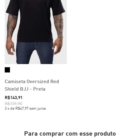
Camiseta Oversized Red
Shield BJJ - Preta
R$143,91
R$159,90
3
x
de
R$47,97
sem juros
Para comprar com esse produto