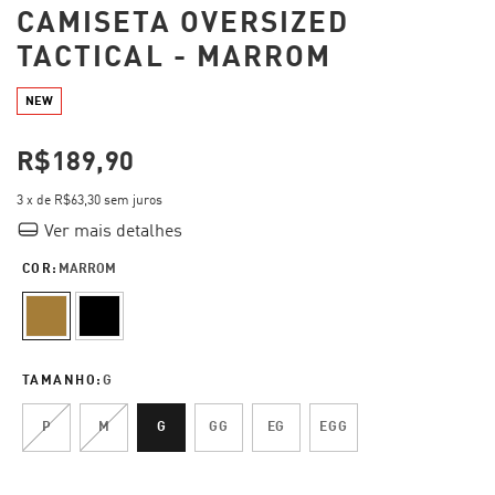
CAMISETA OVERSIZED
TACTICAL - MARROM
NEW
R$189,90
3
x de
R$63,30
sem juros
Ver mais detalhes
COR:
MARROM
TAMANHO:
G
P
M
G
GG
EG
EGG