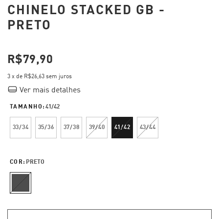
CHINELO STACKED GB -
PRETO
R$79,90
3
x de
R$26,63
sem juros
Ver mais detalhes
TAMANHO:
41/42
33/34
35/36
37/38
39/40
41/42
43/44
COR:
PRETO