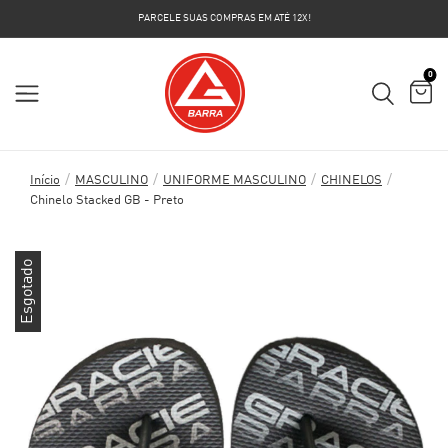
PARCELE SUAS COMPRAS EM ATÉ 12X!
0
/
/
/
/
Início
MASCULINO
UNIFORME MASCULINO
CHINELOS
Chinelo Stacked GB - Preto
Esgotado