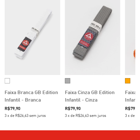
Faixa Branca GB Edition
Faixa Cinza GB Edition
Faixa 
Infantil - Branca
Infantil - Cinza
Infanti
R$79,90
R$79,90
R$79,9
3
x
de
R$26,63
sem juros
3
x
de
R$26,63
sem juros
3
x
de
R$