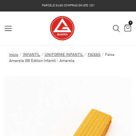
PARCELE SUAS COMPRAS EM ATÉ 12X!
0
/
/
/
/
Início
INFANTIL
UNIFORME INFANTIL
FAIXAS
Faixa
Amarela GB Edition Infantil - Amarela