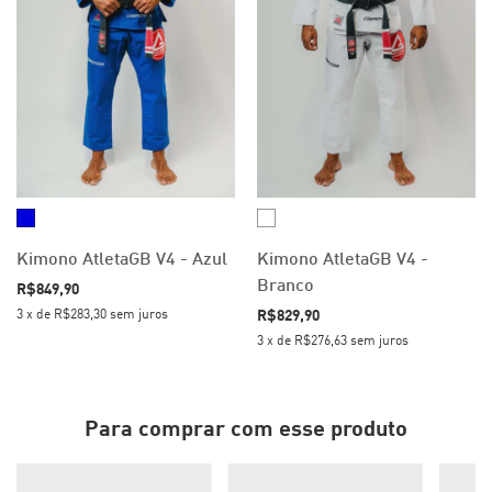
Kimono AtletaGB V4 - Azul
Kimono AtletaGB V4 -
Branco
R$849,90
R$829,90
3
x
de
R$283,30
sem juros
3
x
de
R$276,63
sem juros
Para comprar com esse produto