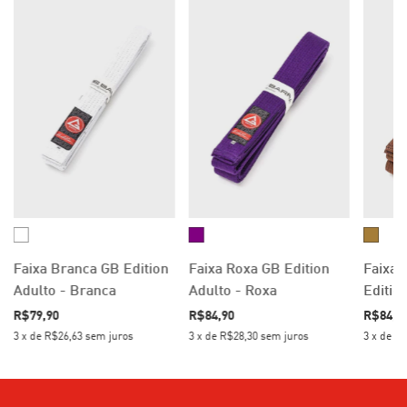
Faixa Branca GB Edition
Faixa Roxa GB Edition
Faixa
Adulto - Branca
Adulto - Roxa
Editio
R$79,90
R$84,90
R$84,9
3
x
de
R$26,63
sem juros
3
x
de
R$28,30
sem juros
3
x
de
R$