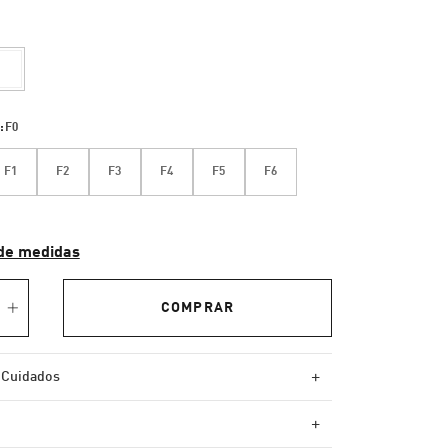
:
F0
F1
F2
F3
F4
F5
F6
de medidas
+
 Cuidados
+