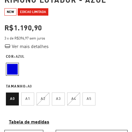
KIMONO LUTADOR - AZUL
NEW
EDICAO LIMITADA
R$1.190,90
3
x de
R$396,97
sem juros
Ver mais detalhes
COR:
AZUL
TAMANHO:
A0
A0
A1
A2
A3
A4
A5
Tabela de medidas