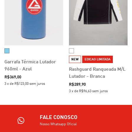
NEW
EDICAO LIMITADA
Garrafa Térmica Lutador
960ml - Azul
Rashguard Ranqueada M/L
Lutador - Branca
R$369,00
3
x
de
R$123,00
sem juros
R$289,90
3
x
de
R$96,63
sem juros
FALE CONOSCO
Nosso Whatsapp Oficial