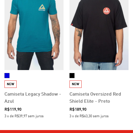
NEW
NEW
Camiseta Legacy Shadow -
Camiseta Oversized Red
Azul
Shield Elite - Preto
R$119,90
R$189,90
3
x
de
R$39,97
sem juros
3
x
de
R$63,30
sem juros