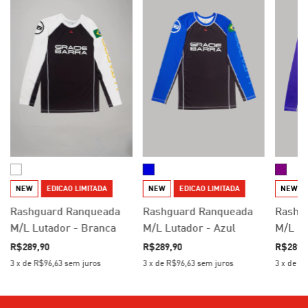
NEW
EDICAO LIMITADA
NEW
EDICAO LIMITADA
NEW
Rashguard Ranqueada
Rashguard Ranqueada
Rashg
M/L Lutador - Branca
M/L Lutador - Azul
M/L Lu
R$289,90
R$289,90
R$289,
3
x
de
R$96,63
sem juros
3
x
de
R$96,63
sem juros
3
x
de
R$