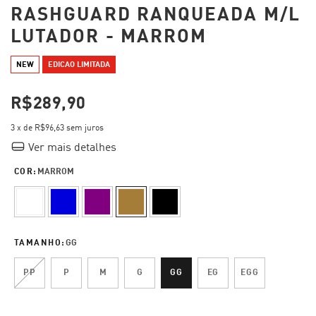
RASHGUARD RANQUEADA M/L
LUTADOR - MARROM
NEW
EDICAO LIMITADA
R$289,90
3
x de
R$96,63
sem juros
Ver mais detalhes
COR:
MARROM
TAMANHO:
GG
PP
P
M
G
GG
EG
EGG