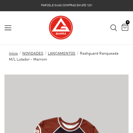
PARCELE SUAS COMPRAS EM ATÉ 12X!
0
/
/
/
Início
NOVIDADES
LANÇAMENTOS
Rashguard Ranqueada
M/L Lutador - Marrom