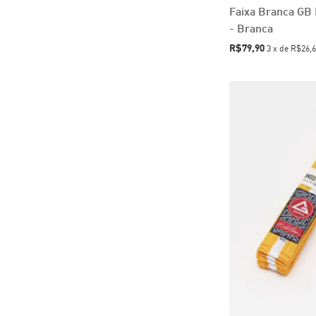
Faixa Branca GB E
- Branca
R$79,90
3
x
de
R$26,6