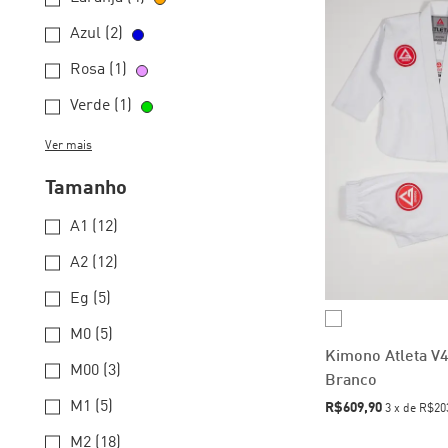
Azul (2)
Rosa (1)
Verde (1)
Ver mais
Tamanho
A1 (12)
A2 (12)
Eg (5)
M0 (5)
Kimono Atleta V4 
M00 (3)
Branco
M1 (5)
R$609,90
3
x
de
R$20
M2 (18)