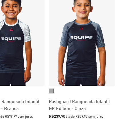
Ranqueada Infantil
Rashguard Ranqueada Infantil
 - Branca
GB Edition - Cinza
R$239,90
x
de
R$79,97
sem juros
3
x
de
R$79,97
sem juros