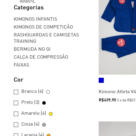
INFANTIL
Categorias
KIMONOS INFANTIS
KIMONOS DE COMPETIÇÃO
RASHGUARDAS E CAMISETAS
TRAINING
BERMUDA NO GI
CALÇA DE COMPRESSÃO
FAIXAS
Cor
Branco (4)
Kimono Atleta V4 
R$639,90
3
x
de
R$21
Preto (3)
Amarelo (4)
Cinza (4)
Laranja (4)