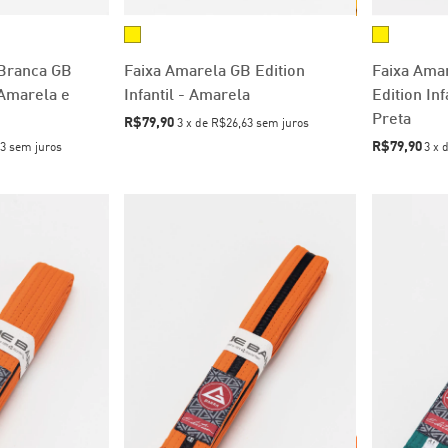
 Branca GB
Faixa Amarela GB Edition
Faixa Amar
- Amarela e
Infantil - Amarela
Edition Inf
Preta
R$79,90
3
x
de
R$26,63
sem juros
R$79,90
3
sem juros
3
x