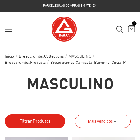
PARCELE SUAS COMPRAS EM ATÉ 12X!
0
/
/
/
Início
Breadcrumbs.collections
MASCULINO
/
Breadcrumbs.products
Breadcrumbs.camiseta-Barrinha-Cinza-P
MASCULINO
Filtrar Produtos
Mais vendidos