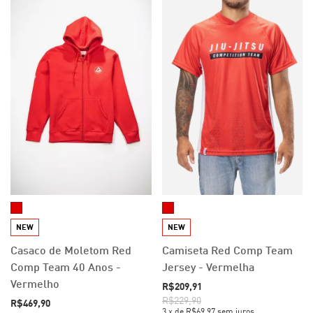
NEW
NEW
Casaco de Moletom Red
Camiseta Red Comp Team
Comp Team 40 Anos -
Jersey - Vermelha
Vermelho
R$209,91
R$229,90
R$469,90
3
x
de
R$69,97
sem juros