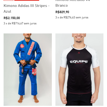
Branco
Kimono Adidas III Stripes -
Azul
R$829,90
3
x
de
R$276,63
sem juros
R$2.150,00
3
x
de
R$716,67
sem juros