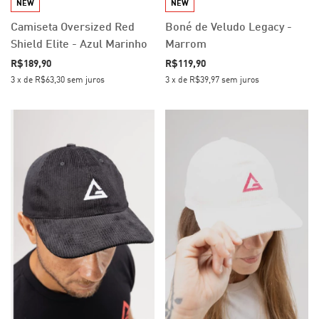
NEW
NEW
Camiseta Oversized Red
Boné de Veludo Legacy -
Shield Elite - Azul Marinho
Marrom
R$189,90
R$119,90
3
x
de
R$63,30
sem juros
3
x
de
R$39,97
sem juros