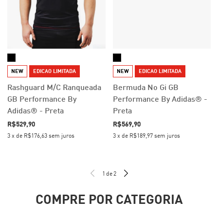
NEW
EDICAO LIMITADA
NEW
EDICAO LIMITADA
Rashguard M/C Ranqueada
Bermuda No Gi GB
GB Performance By
Performance By Adidas® -
Adidas® - Preta
Preta
R$529,90
R$569,90
3
x
de
R$176,63
sem juros
3
x
de
R$189,97
sem juros
1
de
2
COMPRE POR CATEGORIA