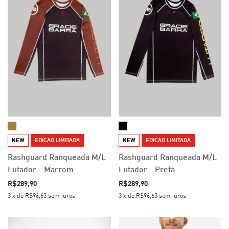
NEW
EDICAO LIMITADA
NEW
EDICAO LIMITADA
Rashguard Ranqueada M/L
Rashguard Ranqueada M/L
Lutador - Marrom
Lutador - Preta
R$289,90
R$289,90
3
x
de
R$96,63
sem juros
3
x
de
R$96,63
sem juros