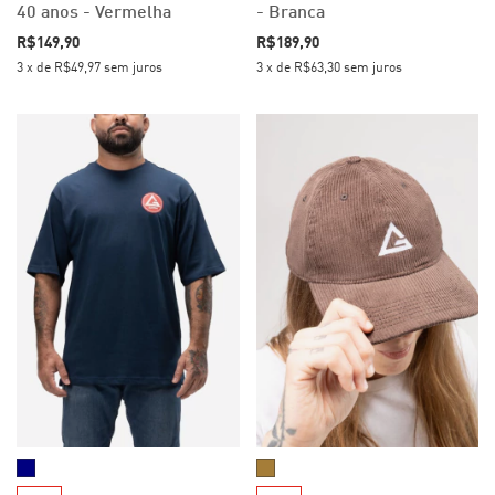
40 anos - Vermelha
- Branca
R$149,90
R$189,90
3
x
de
R$49,97
sem juros
3
x
de
R$63,30
sem juros