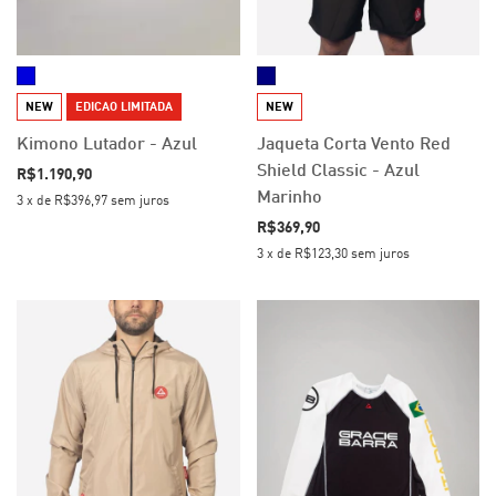
NEW
EDICAO LIMITADA
NEW
Kimono Lutador - Azul
Jaqueta Corta Vento Red
Shield Classic - Azul
R$1.190,90
Marinho
3
x
de
R$396,97
sem juros
R$369,90
3
x
de
R$123,30
sem juros