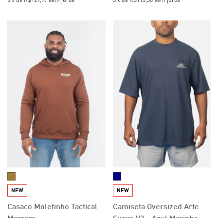
3
x
de
R$129,97
sem juros
3
x
de
R$113,30
sem juros
NEW
NEW
Casaco Moletinho Tactical -
Camiseta Oversized Arte