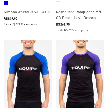
Kimono AtletaGB V4 - Azul
Rashguard Ranqueada M/C
GB Essentials - Branca
R$849,90
R$269,90
3
x
de
R$283,30
sem juros
3
x
de
R$89,97
sem juros