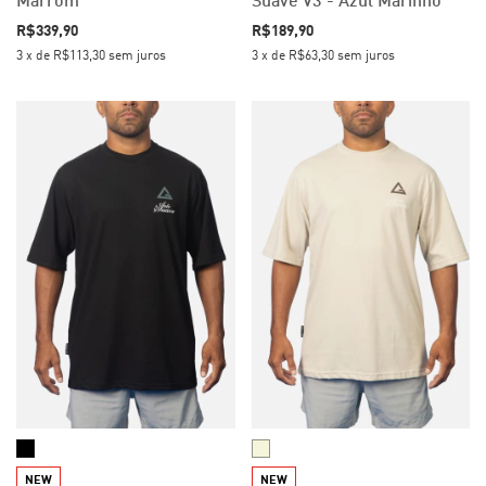
Marrom
Suave V3 - Azul Marinho
R$339,90
R$189,90
3
x
de
R$113,30
sem juros
3
x
de
R$63,30
sem juros
NEW
NEW