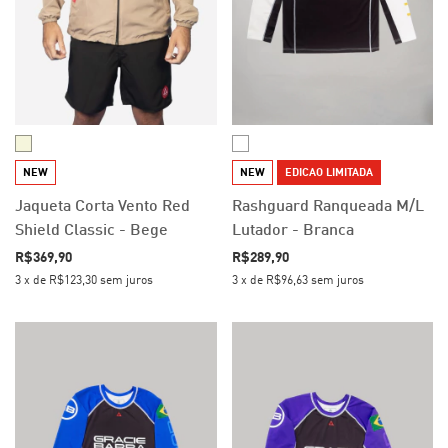
NEW
NEW
EDICAO LIMITADA
Jaqueta Corta Vento Red
Rashguard Ranqueada M/L
Shield Classic - Bege
Lutador - Branca
R$369,90
R$289,90
3
x
de
R$123,30
sem juros
3
x
de
R$96,63
sem juros