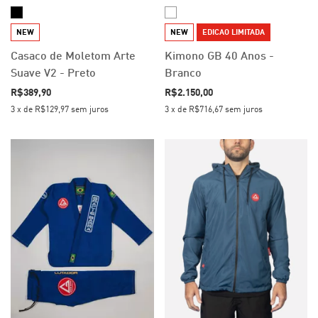
NEW
NEW
EDICAO LIMITADA
Casaco de Moletom Arte
Kimono GB 40 Anos -
Suave V2 - Preto
Branco
R$389,90
R$2.150,00
3
x
de
R$129,97
sem juros
3
x
de
R$716,67
sem juros