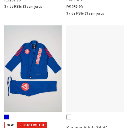
R$259,90
R$259,90
3
x
de
R$86,63
sem juros
3
x
de
R$86,63
sem juros
NEW
EDICAO LIMITADA
Kimono AtletaGB V4 -