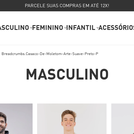
PARCELE SUAS COMPRAS EM ATÉ 12X!
ASCULINO
FEMININO
INFANTIL
ACESSÓRIO
Breadcrumbs.casaco-De-Moletom-Arte-Suave-Preto-P
MASCULINO