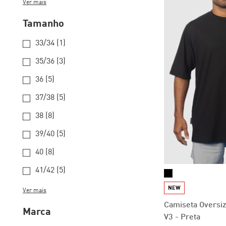
Ver mais
Tamanho
33/34 (1)
35/36 (3)
36 (5)
37/38 (5)
38 (8)
39/40 (5)
40 (8)
41/42 (5)
NEW
Ver mais
Camiseta Oversi
Marca
V3 - Preta