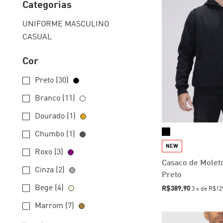
Categorias
UNIFORME MASCULINO
CASUAL
Cor
Preto (30)
Branco (11)
Dourado (1)
Chumbo (1)
NEW
Roxo (3)
Casaco de Moleto
Cinza (2)
Preto
Bege (4)
R$389,90
3
x
de
R$12
Marrom (7)