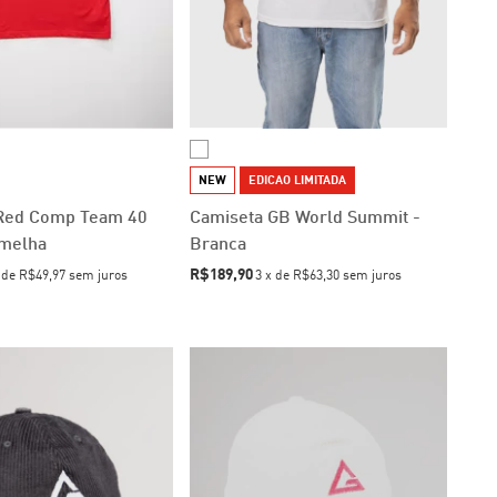
NEW
EDICAO LIMITADA
Red Comp Team 40
Camiseta GB World Summit -
rmelha
Branca
R$189,90
x
de
R$49,97
sem juros
3
x
de
R$63,30
sem juros