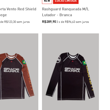
NEW
EDICAO LIMITADA
rta Vento Red Shield
Rashguard Ranqueada M/L
Bege
Lutador - Branca
R$289,90
x
de
R$123,30
sem juros
3
x
de
R$96,63
sem juros