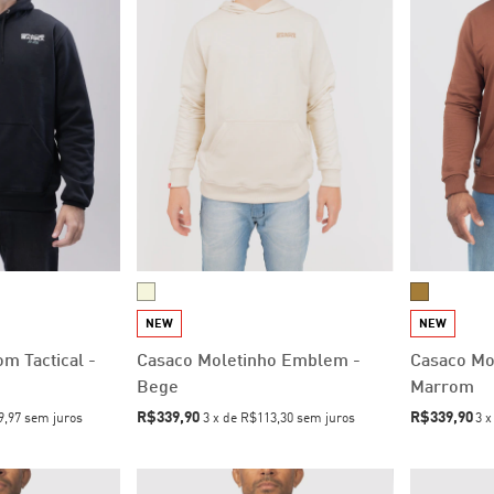
NEW
NEW
m Tactical -
Casaco Moletinho Emblem -
Casaco Mol
Bege
Marrom
R$339,90
R$339,90
9,97
sem juros
3
x
de
R$113,30
sem juros
3