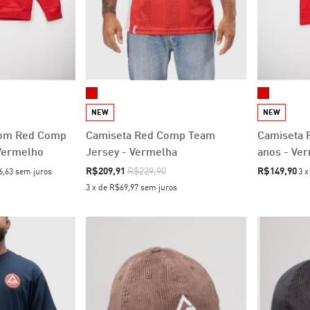
NEW
NEW
tom Red Comp
Camiseta Red Comp Team
Camiseta 
Vermelho
Jersey - Vermelha
anos - Ve
R$209,91
R$229,90
R$149,90
6,63
sem juros
3
3
x
de
R$69,97
sem juros