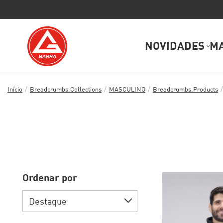
NOVIDADES
M
/
/
/
/
Início
Breadcrumbs.collections
MASCULINO
Breadcrumbs.products
Ordenar por