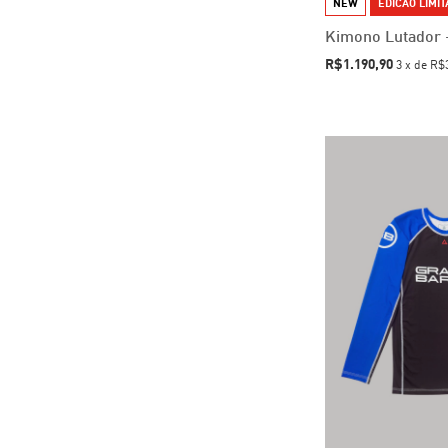
NEW
EDICAO LIMI
Kimono Lutador 
R$1.190,90
3
x
de
R$3