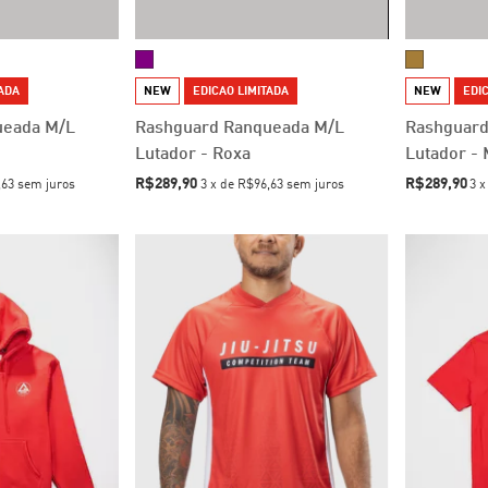
TADA
NEW
EDICAO LIMITADA
NEW
EDIC
ueada M/L
Rashguard Ranqueada M/L
Rashguard
Lutador - Roxa
Lutador -
R$289,90
R$289,90
,63
sem juros
3
x
de
R$96,63
sem juros
3