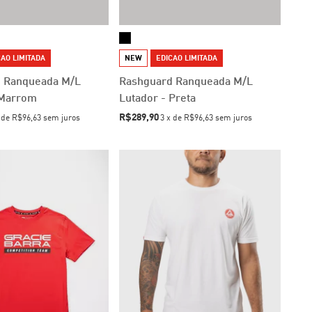
AO LIMITADA
NEW
EDICAO LIMITADA
 Ranqueada M/L
Rashguard Ranqueada M/L
 Marrom
Lutador - Preta
R$289,90
x
de
R$96,63
sem juros
3
x
de
R$96,63
sem juros