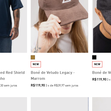
NEW
NEW
zed Red Shield
Boné de Veludo Legacy -
Boné de V
nho
Marrom
R$119,90
3
R$119,90
,30
sem juros
3
x
de
R$39,97
sem juros