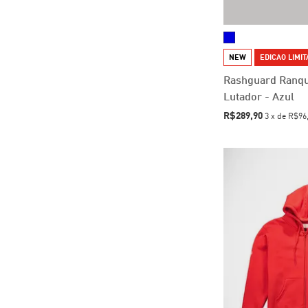
NEW
EDICAO LIMI
Rashguard Ranq
Lutador - Azul
R$289,90
3
x
de
R$96