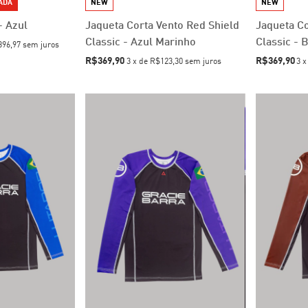
TADA
NEW
NEW
- Azul
Jaqueta Corta Vento Red Shield
Jaqueta Co
Classic - Azul Marinho
Classic - 
96,97
sem juros
R$369,90
R$369,90
3
x
de
R$123,30
sem juros
3