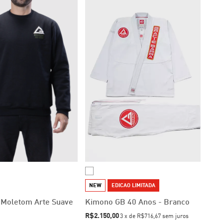
NEW
EDICAO LIMITADA
 Moletom Arte Suave
Kimono GB 40 Anos - Branco
R$2.150,00
3
x
de
R$716,67
sem juros