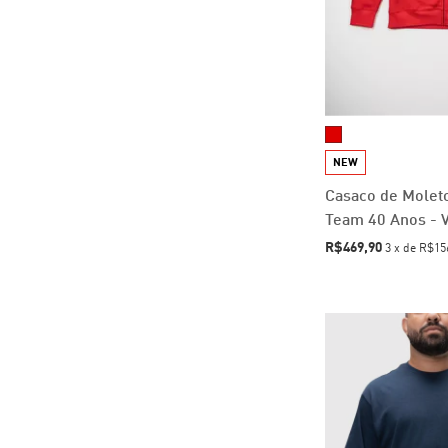
NEW
Casaco de Mole
Team 40 Anos - 
R$469,90
3
x
de
R$15